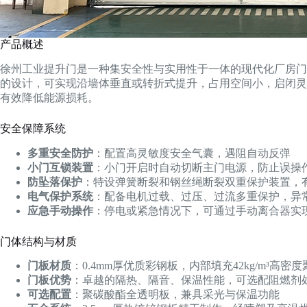
产品概述
徐州工业提升门是一种集安全性与实用性于一体的现代化厂房门
的设计，可实现沿墙体垂直或转折式提升，占用空间小，启闭灵
有效降低能源损耗。
安全保障系统
多重安全防护
：配置高灵敏度安全气囊，遇阻自动反弹
小门互锁装置
：小门开启时自动切断主门电源，防止误操
防坠落保护
：特设弹簧断裂和钢丝绳断裂双重保护装置，
电气保护系统
：配备电机过载、过压、过流多重保护，异
应急手动操作
：停电或紧急情况下，可通过手动离合器实
门体结构与材质
门板材质
：0.4mm厚优质彩钢板，内部填充42kg/m³高密
门板优势
：卓越的隔热、隔音、保温性能，可选配阻燃剂
可选配置
：聚碳酸酯全透明板，兼具采光与保温功能