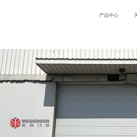
跳
至
产品中心
内
容